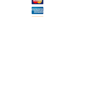
TEL:
+39 0166.93011
E-MAIL:
info@miramonticervino.it
© 2020 by MIRAMONTI CERVINO